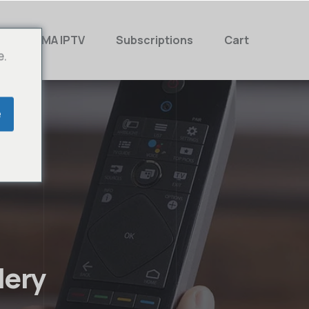
MAMA IPTV
Subscriptions
Cart
e.
e
lery