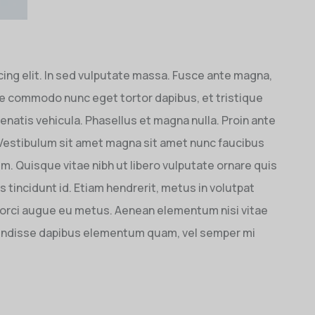
ing elit. In sed vulputate massa. Fusce ante magna,
sque commodo nunc eget tortor dapibus, et tristique
natis vehicula. Phasellus et magna nulla. Proin ante
. Vestibulum sit amet magna sit amet nunc faucibus
sum. Quisque vitae nibh ut libero vulputate ornare quis
s tincidunt id. Etiam hendrerit, metus in volutpat
e orci augue eu metus. Aenean elementum nisi vitae
spendisse dapibus elementum quam, vel semper mi