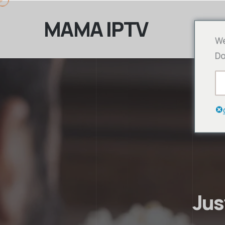
MAMA IPTV
We
Do
Jus