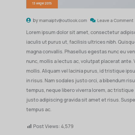
13 अक्टूबर 2015
by
mamaiptv@outlook.com
Leave a Comment
Lorem ipsum dolor sit amet, consectetur adipisc
iaculis ut purus ut, facilisis ultrices nibh. Qui
magna convallis. Phasellus egestas nunc eu vene
nunc, mollis a lectus ac, volutpat placerat ante
mollis. Aliquam vel lacinia purus, id tristique ip
in risus. Nam sodales justo orci, a bibendum risu
tempus, neque libero viverra lorem, ac tristiqu
justo adipiscing gravida sit amet et risus. Su
tempus ac.
Post Views:
4,579