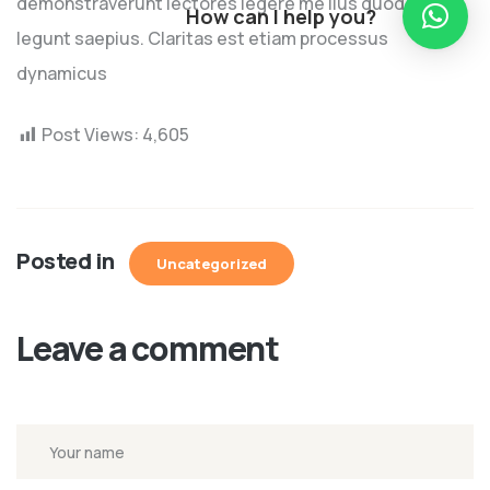
demonstraverunt lectores legere me lius quod ii
How can I help you?
legunt saepius. Claritas est etiam processus
dynamicus
Post Views:
4,605
Posted in
Uncategorized
Leave a comment