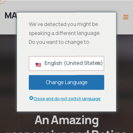
MAMA IPTV
We've detected you might be
speaking a different language.
Do you want to change to:
English (United States)
Change Language
Close and do not switch language
An Amazing